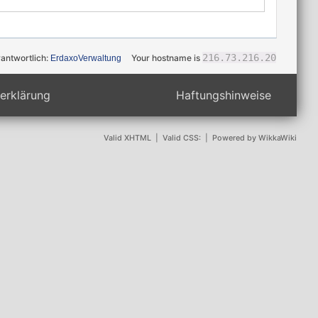
216.73.216.20
rantwortlich:
Your hostname is
ErdaxoVerwaltung
erklärung
Haftungshinweise
Valid XHTML
|
Valid CSS:
|
Powered by WikkaWiki