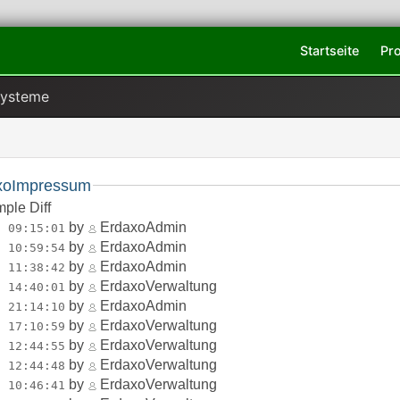
Startseite
Pr
Systeme
xoImpressum
mple Diff
by
ErdaxoAdmin
1 09:15:01
by
ErdaxoAdmin
6 10:59:54
by
ErdaxoAdmin
9 11:38:42
by
ErdaxoVerwaltung
0 14:40:01
by
ErdaxoAdmin
9 21:14:10
by
ErdaxoVerwaltung
9 17:10:59
by
ErdaxoVerwaltung
8 12:44:55
by
ErdaxoVerwaltung
8 12:44:48
by
ErdaxoVerwaltung
8 10:46:41