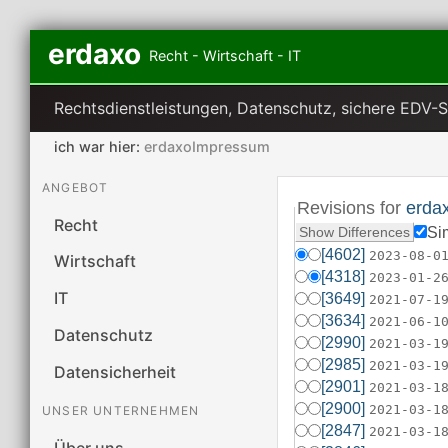
erdaxo
Recht - Wirtschaft - IT
Rechtsdienstleistungen, Datenschutz, sichere EDV-
ich war hier:
erdaxoImpressum
ANGEBOT
Revisions for
erda
Recht
Si
[4602]
2023-08-0
Wirtschaft
[4318]
2023-01-2
IT
[3649]
2021-07-1
[3634]
2021-06-1
Datenschutz
[2990]
2021-03-1
[2985]
2021-03-1
Datensicherheit
[2901]
2021-03-1
[2900]
2021-03-1
UNSER UNTERNEHMEN
[2847]
2021-03-1
Über uns