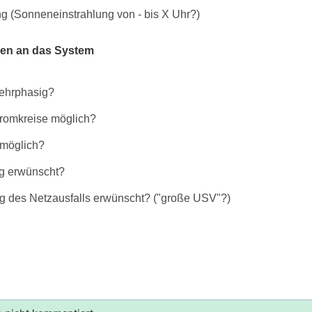
g (Sonneneinstrahlung von - bis X Uhr?)
gen an das System
mehrphasig?
tromkreise möglich?
möglich?
g erwünscht?
g des Netzausfalls erwünscht? ("große USV"?)