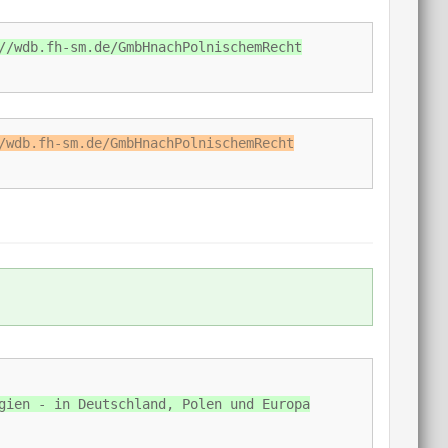
//wdb.fh-sm.de/GmbHnachPolnischemRecht
/wdb.fh-sm.de/GmbHnachPolnischemRecht
gien - in Deutschland, Polen und Europa