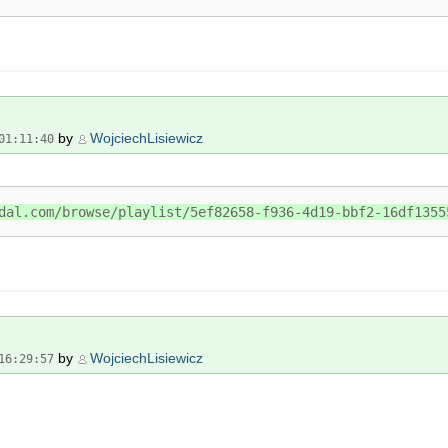
by
WojciechLisiewicz
01:11:40
dal.com/browse/playlist/5ef82658-f936-4d19-bbf2-16df1355
by
WojciechLisiewicz
16:29:57