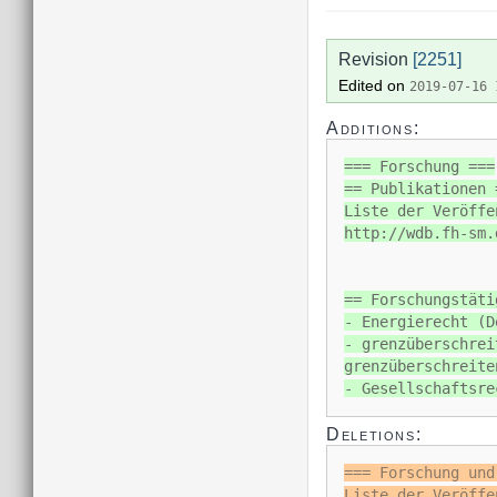
Revision
[2251]
Edited on
2019-07-16 
Additions:
=== Forschung ===
== Publikationen 
Liste der Veröffe
http://wdb.fh-sm.
== Forschungstäti
- Energierecht (D
- grenzüberschrei
grenzüberschreite
- Gesellschaftsre
Deletions:
=== Forschung und
Liste der Veröffe