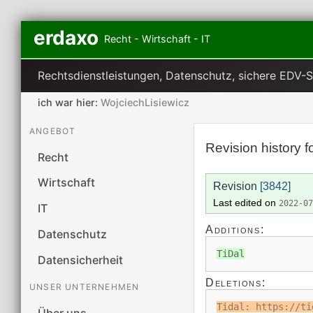
erdaxo
Recht - Wirtschaft - IT
Rechtsdienstleistungen, Datenschutz, sichere EDV-
ich war hier:
WojciechLisiewicz
ANGEBOT
Revision history f
Recht
Wirtschaft
Revision
[3842]
Last edited on
2022-0
IT
Additions:
Datenschutz
TiDal
Datensicherheit
Deletions:
UNSER UNTERNEHMEN
Tidal: https://ti
Über uns