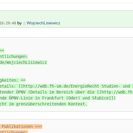
by
WojciechLisiewicz
16:29:48
==
ntlichungen:
de/WojciechLisiewicz
gkeiten: ==
etails: [[http://wdb.fh-sm.de/EnergieRecht Studien- und 
tender ÖPNV (Details im Bereich über die [[http://wdb.fh
nde ÖPNV-Linie in Frankfurt (Oder) und Słubice]])
cht im grenzüberschreitenden Kontext.
 Publikationen ===
ntlichungen: