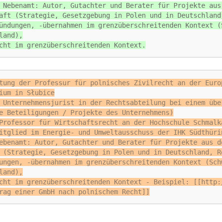
 Nebenamt: Autor, Gutachter und Berater für Projekte aus
aft (Strategie, Gesetzgebung in Polen und in Deutschland
ündungen, -übernahmen im grenzüberschreitenden Kontext (
land),
cht im grenzüberschreitenden Kontext.
tung der Professur für polnisches Zivilrecht an der Euro
ium in Słubice
 Unternehmensjurist in der Rechtsabteilung bei einem übe
e Beteiligungen / Projekte des Unternehmens)
Professor für Wirtschaftsrecht an der Hochschule Schmalk
itglied im Energie- und Umweltausschuss der IHK Südthüri
ebenamt: Autor, Gutachter und Berater für Projekte aus d
 (Strategie, Gesetzgebung in Polen und in Deutschland, R
ungen, -übernahmen im grenzüberschreitenden Kontext (Sch
land),
cht im grenzüberschreitenden Kontext - Beispiel: [[http:
rag einer GmbH nach polnischem Recht]]