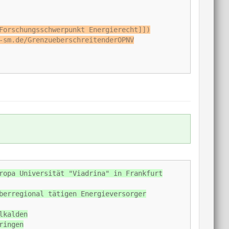
Forschungsschwerpunkt Energierecht]])
-sm.de/GrenzueberschreitenderOPNV
ropa Universität "Viadrina" in Frankfurt
berregional tätigen Energieversorger
lkalden
ringen