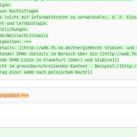
igen:
von Rechtsfragen
k (nicht mit Informatikrecht zu verwechseln), d. h. Eins
nt und Lernbiologie.
ntlichungen:
de/WojciechLisiewicz
igkeiten: ===
etails: [[http://wdb.fh-sm.de/EnergieRecht Studien- und 
tender ÖPNV (Details im Bereich über die [[http://wdb.fh
nde ÖPNV-Linie in Frankfurt (Oder) und Słubice]])
cht im grenzüberschreitenden Kontext - Beispiel:[[http:/
rag einer GmbH nach polnischem Recht]]
erpunkte ===