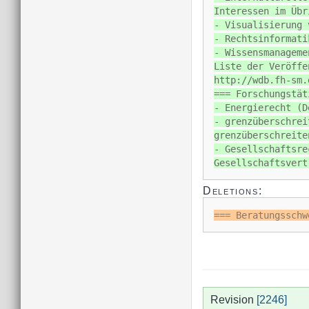
Interessen im Übr
- Visualisierung 
- Rechtsinformati
- Wissensmanageme
Liste der Veröffe
http://wdb.fh-sm.
=== Forschungstät
- Energierecht (D
- grenzüberschrei
grenzüberschreite
- Gesellschaftsre
Gesellschaftsvert
Deletions:
=== Beratungsschw
Revision
[2246]