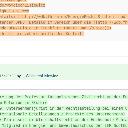
de/WojciechLisiewicz
igkeiten: ===
etails: [[http://wdb.fh-sm.de/EnergieRecht Studien- und 
tender ÖPNV (Details im Bereich über die [[http://wdb.fh
nde ÖPNV-Linie in Frankfurt (Oder) und Słubice]])
cht im grenzüberschreitenden Kontext.
by
WojciechLisiewicz
16:29:08
retung der Professur für polnisches Zivilrecht an der Eu
m Polonium in Słubice
9: Unternehmensjurist in der Rechtsabteilung bei einem ü
ternationale Beteiligungen / Projekte des Unternehmens)
: Professor für Wirtschaftsrecht an der Hochschule Schma
 Mitglied im Energie- und Umweltausschuss der IHK Südthü