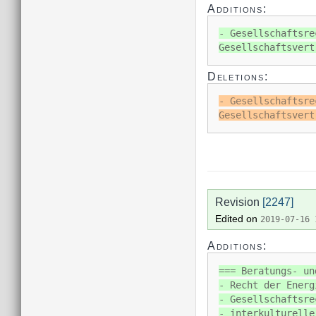
Additions:
- Gesellschaftsre
Gesellschaftsvert
Deletions:
- Gesellschaftsre
Gesellschaftsvert
Revision
[2247]
Edited on
2019-07-16 
Additions:
=== Beratungs- un
- Recht der Energ
- Gesellschaftsre
- interkulturelle