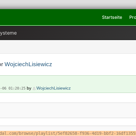
Startseite
Pr
Systeme
or
WojciechLisiewicz
by
WojciechLisiewicz
7-06 01:20:25
dal.com/browse/playlist/5ef82658-f936-4d19-bbf2-16df1355