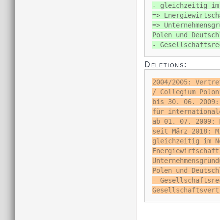
- gleichzeitig im
=> Energiewirtsch
=> Unternehmensgr
Polen und Deutsch
- Gesellschaftsre
Deletions:
2004/2005: Vertre
/ Collegium Polon
bis 30. 06. 2009:
für international
ab 01. 07. 2009: 
seit März 2018: M
gleichzeitig im N
Energiewirtschaft
Unternehmensgründ
Polen und Deutsch
- Gesellschaftsre
Gesellschaftsvert