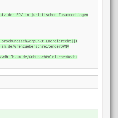
atz der EDV in juristischen Zusammenhängen
Forschungsschwerpunkt Energierecht]])
-sm.de/GrenzueberschreitenderOPNV
/wdb.fh-sm.de/GmbHnachPolnischemRecht