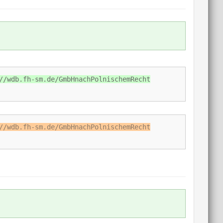
//wdb.fh-sm.de/GmbHnachPolnischemRecht
//wdb.fh-sm.de/GmbHnachPolnischemRecht