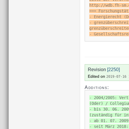
http://wdb.fh-sm.
=== Forschungstät
- Energierecht (D
- grenzüberschrei
grenzüberschreite
- Gesellschaftsre
Revision
[2250]
Edited on
2019-07-16 
Additions:
- 2004/2005: Vert
(Oder) / Collegiu
- bis 30. 06. 200
(zuständig für in
- ab 01. 07. 2009
- seit März 2018: