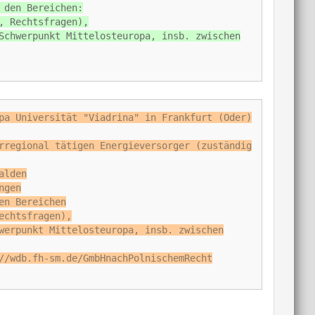
 den Bereichen:
, Rechtsfragen),
Schwerpunkt Mittelosteuropa, insb. zwischen
pa Universität "Viadrina" in Frankfurt (Oder)
rregional tätigen Energieversorger (zuständig
alden
ngen
en Bereichen
echtsfragen),
werpunkt Mittelosteuropa, insb. zwischen
//wdb.fh-sm.de/GmbHnachPolnischemRecht