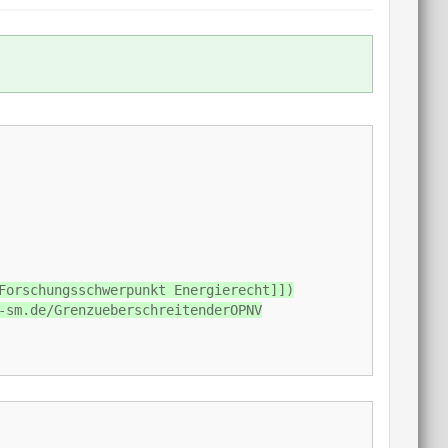
Forschungsschwerpunkt Energierecht]])
-sm.de/GrenzueberschreitenderOPNV