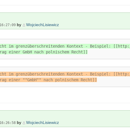
by
WojciechLisiewicz
16:27:09
cht im grenzüberschreitenden Kontext - Beispiel: [[http:
rag einer GmbH nach polnischem Recht]]
cht im grenzüberschreitenden Kontext - Beispiel: [[http:
rag einer ""GmbH"" nach polnischem Recht]]
by
WojciechLisiewicz
16:26:58