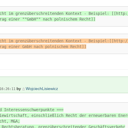
cht im grenzüberschreitenden Kontext - Beispiel: [[http:
rag einer ""GmbH"" nach polnischem Recht]]
cht im grenzüberschreitenden Kontext - Beispiel:[[http:/
rag einer GmbH nach polnischem Recht]]
by
WojciechLisiewicz
16:26:11
d Interessenschwerpunkte ===
iewirtschaft, einschließlich Recht der erneuerbaren Ener
cht, M&A;
 Rechtsberatung, grenzüberschreitender Geschäftsverkehr