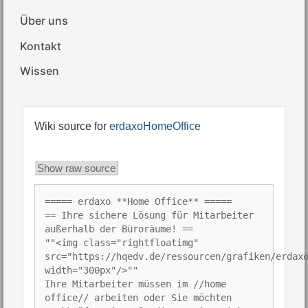
Über uns
Kontakt
Wissen
Wiki source for
erdaxoHomeOffice
Show raw source
===== erdaxo **Home Office** =====
== Ihre sichere Lösung für Mitarbeiter
außerhalb der Büroräume! ==
""<img class="rightfloatimg"
src="https://hqedv.de/ressourcen/grafiken/erdax
width="300px"/>""
Ihre Mitarbeiter müssen im //home
office// arbeiten oder Sie möchten